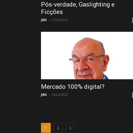
Pós-verdade, Gaslighting e
Ficções
JNS
-
07/02/2023
Mercado 100% digital?
JNS
-
16/02/2022
1
2