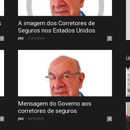
s
A imagem dos Corretores de
Seguros nos Estados Unidos
JNS
-
31/01/2024
0
0
Ú
Mensagem do Governo aos
corretores de seguros
JNS
-
09/10/2023
0
0