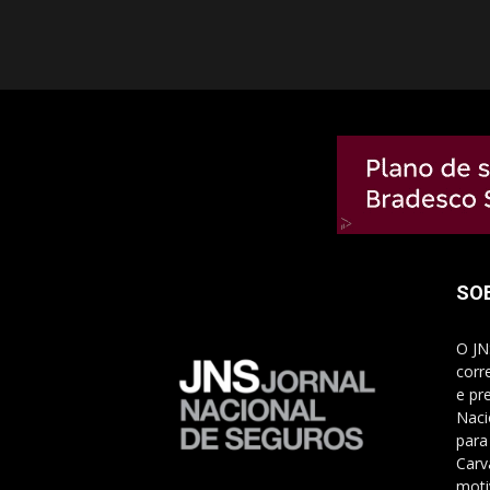
SO
O JN
corr
e pr
Naci
para
Carv
moti