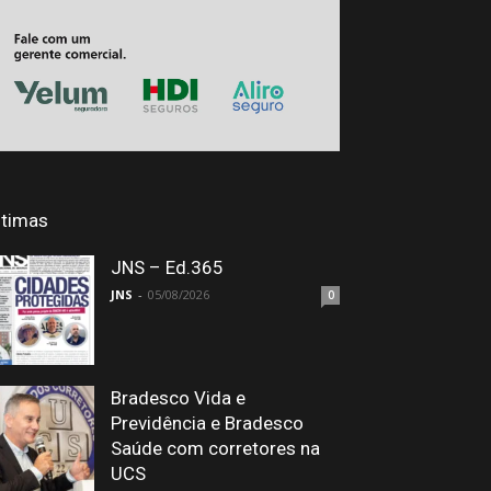
ltimas
JNS – Ed.365
JNS
-
05/08/2026
0
Bradesco Vida e
Previdência e Bradesco
Saúde com corretores na
UCS