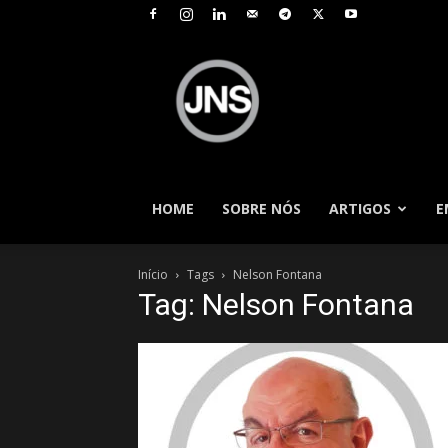
JNS
–
Jornal
Nacional
de
Seguros
HOME
SOBRE NÓS
ARTIGOS
E
Início
Tags
Nelson Fontana
Tag: Nelson Fontana