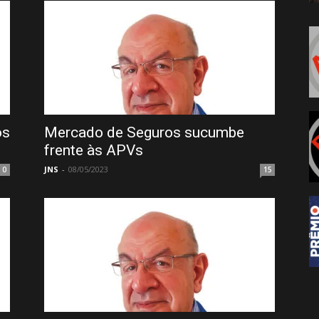
os
Mercado de Seguros sucumbe
frente às APVs
JNS
-
08/05/2023
0
15