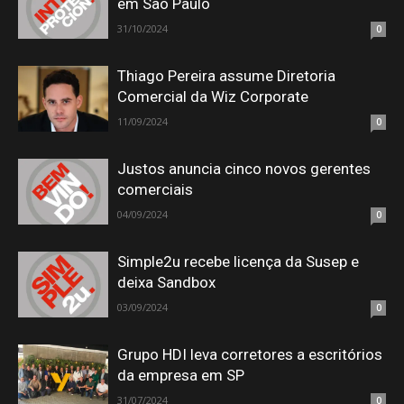
em São Paulo
31/10/2024
0
Thiago Pereira assume Diretoria
Comercial da Wiz Corporate
11/09/2024
0
Justos anuncia cinco novos gerentes
comerciais
04/09/2024
0
Simple2u recebe licença da Susep e
deixa Sandbox
03/09/2024
0
Grupo HDI leva corretores a escritórios
da empresa em SP
31/07/2024
0