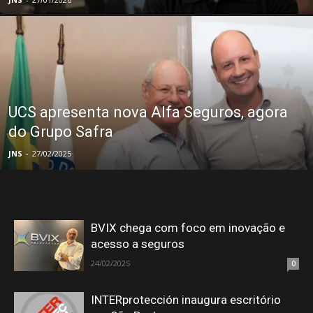
UCS apresenta nova Alfa Seguros, agora
do Grupo Safra
JNS
-
27/02/2025
BVIX chega com foco em inovação e
acesso a seguros
24/02/2025
0
INTERprotección inaugura escritório