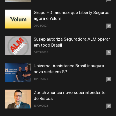
Grupo HDI anuncia que Liberty Seguros
agora é Yelum
06/06/2024
0
Susep autoriza Seguradora ALM operar
em todo Brasil
04/03/2024
0
Universal Assistance Brasil inaugura
nova sede em SP
18/01/2024
0
Zurich anuncia novo superintendente
de Riscos
13/09/2023
0