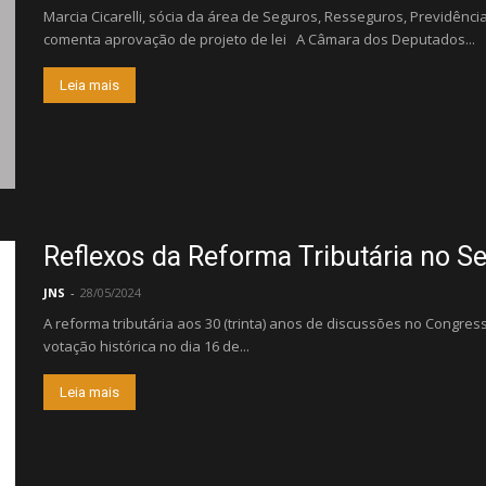
Marcia Cicarelli, sócia da área de Seguros, Resseguros, Previdên
comenta aprovação de projeto de lei A Câmara dos Deputados...
Leia mais
Reflexos da Reforma Tributária no S
JNS
-
28/05/2024
A reforma tributária aos 30 (trinta) anos de discussões no Congre
votação histórica no dia 16 de...
Leia mais