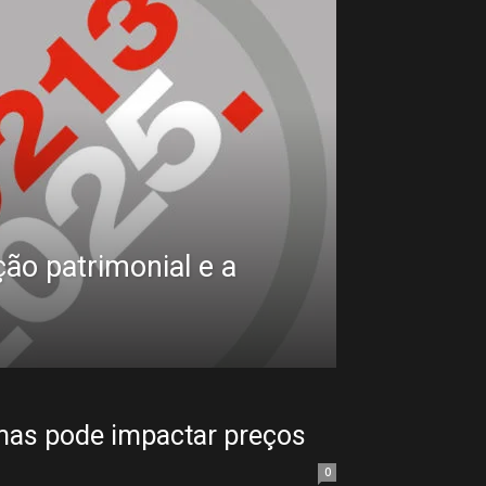
ão patrimonial e a
 mas pode impactar preços
0