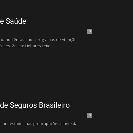
de Saúde
0
te dando ênfase aos programas de Atenção
ses. Zeliete Linhares Leite...
de Seguros Brasileiro
0
m manifestado suas preocupações diante da