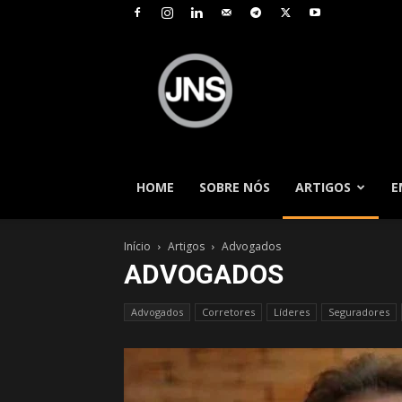
JNS
–
Jornal
Nacional
de
Seguros
HOME
SOBRE NÓS
ARTIGOS
E
Início
Artigos
Advogados
ADVOGADOS
Advogados
Corretores
Líderes
Seguradores