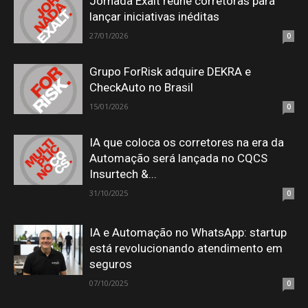
Jornada Exalt reúne corretoras para
lançar iniciativas inéditas
27/01/2026
0
Grupo ForRisk adquire DEKRA e
CheckAuto no Brasil
15/01/2026
0
IA que coloca os corretores na era da
Automação será lançada no CQCS
Insurtech &...
31/10/2025
0
IA e Automação no WhatsApp: startup
está revolucionando atendimento em
seguros
07/10/2025
0