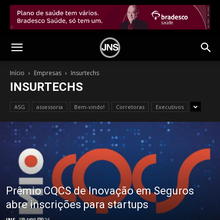
Início
Empresas
Insurtechs
INSURTECHS
ASG
assessoria
Bem-vindo!
Corretoras
Executivos
Prêmio CQCS de Inovação em Seguros
abre inscrições para startups
JNS
-
04/08/2026