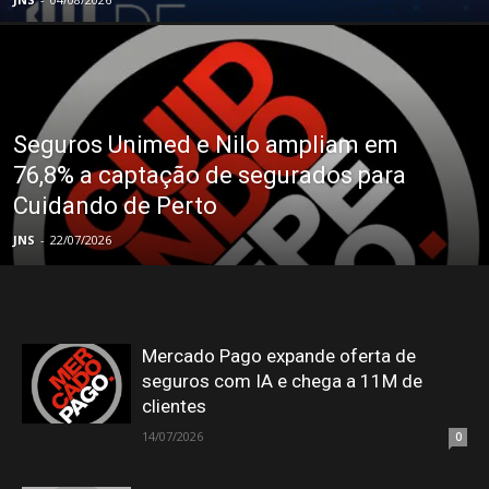
Seguros Unimed e Nilo ampliam em
76,8% a captação de segurados para
Cuidando de Perto
JNS
-
22/07/2026
Mercado Pago expande oferta de
seguros com IA e chega a 11M de
clientes
14/07/2026
0