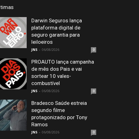
ltimas
Darwin Seguros lança
plataforma digital de
seguro garantia para
leiloeiros
JNS
-
06/08/2026
0
PROAUTO lança campanha
de mês dos Pais e vai
sortear 10 vales-
combustível
JNS
-
06/08/2026
0
Bradesco Saúde estreia
segundo filme
protagonizado por Tony
Ramos
JNS
-
06/08/2026
0