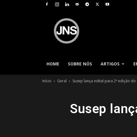
JNS
–
Jornal
Nacional
de
Seguros
HOME
SOBRE NÓS
ARTIGOS
E
Início
Geral
Susep lança edital para 2ª edição d
Susep lanç