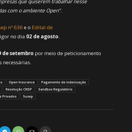
mpresas que quiserem trabalhar nesse
das com o ambiente Open”
.
sep nº 636
e o
Edital de
igor no dia
02 de agosto
.
9 de setembro
por meio de peticionamento
s necessárias.
os
Open Insurance
Pagamento de indenização
Resolução CNSP
Sandbox Regulatório
s Privados
Susep