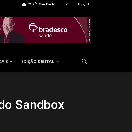
C
21.4
sábado, 8 agosto
São Paulo
CAIS
EDIÇÃO DIGITAL
 do Sandbox