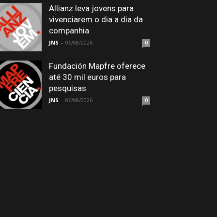
Allianz leva jovens para
vivenciarem o dia a dia da
companhia
JNS
-
06/08/2026
0
Fundación Mapfre oferece
até 30 mil euros para
pesquisas
JNS
-
06/08/2026
0