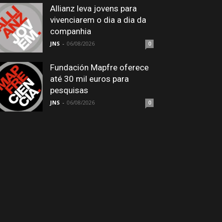
Allianz leva jovens para
vivenciarem o dia a dia da
companhia
JNS
-
06/08/2026
0
Fundación Mapfre oferece
até 30 mil euros para
pesquisas
JNS
-
06/08/2026
0