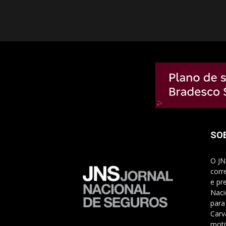
SO
O JN
corr
e pr
Naci
para
Carv
moti