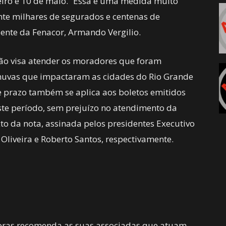
eiro e 10 de maio. “Essa é uma medida muito
nte milhares de segurados e centenas de
dente da Fenacor, Armando Vergilio.
ão visa atender os moradores que foram
chuvas que impactaram as cidades do Rio Grande
de prazo também se aplica aos boletos emitidos
te período, sem prejuízo no atendimento da
xto da nota, assinada pelos presidentes Executivo
Oliveira e Roberto Santos, respectivamente.
oras recomenda as suas associadas que atuam