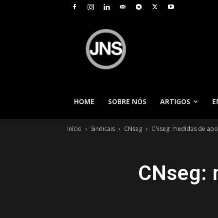
JNS
–
Jornal
Nacional
de
Seguros
HOME
SOBRE NÓS
ARTIGOS
E
Início
Sindicais
CNseg
CNseg: medidas de apoi
CNseg: 