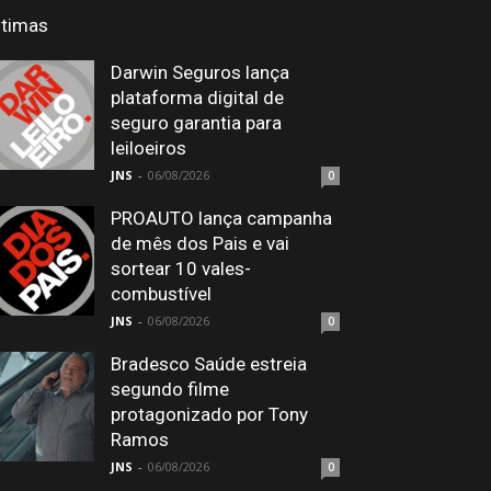
ltimas
Darwin Seguros lança
plataforma digital de
seguro garantia para
leiloeiros
JNS
-
06/08/2026
0
PROAUTO lança campanha
de mês dos Pais e vai
sortear 10 vales-
combustível
JNS
-
06/08/2026
0
Bradesco Saúde estreia
segundo filme
protagonizado por Tony
Ramos
JNS
-
06/08/2026
0