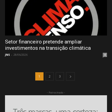
Setor financeiro pretende ampliar
investimentos na transição climática
JNS
-
28/06/2026
0
1
2
3
- Patrocinado -