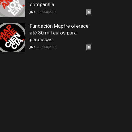
companhia
JNS
-
06/08/2026
0
Fundación Mapfre oferece
até 30 mil euros para
pesquisas
JNS
-
06/08/2026
0