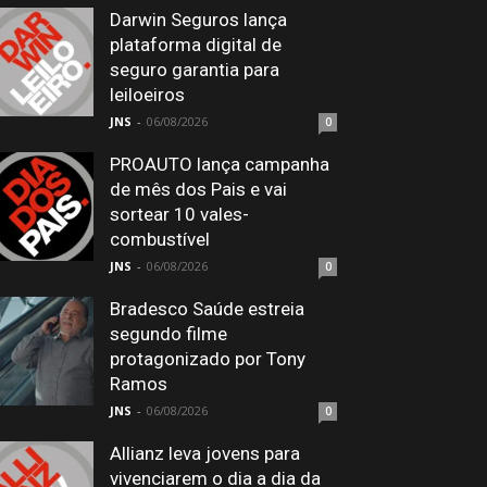
Darwin Seguros lança
plataforma digital de
seguro garantia para
leiloeiros
JNS
-
06/08/2026
0
PROAUTO lança campanha
de mês dos Pais e vai
sortear 10 vales-
combustível
JNS
-
06/08/2026
0
Bradesco Saúde estreia
segundo filme
protagonizado por Tony
Ramos
JNS
-
06/08/2026
0
Allianz leva jovens para
vivenciarem o dia a dia da