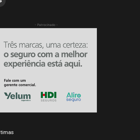
- Patrocinado -
ltimas