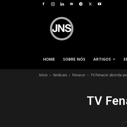
JNS
–
Jornal
Nacional
de
Seguros
HOME
SOBRE NÓS
ARTIGOS
E
Início
Sindicais
Fenacor
TV Fenacor aborda a
TV Fen