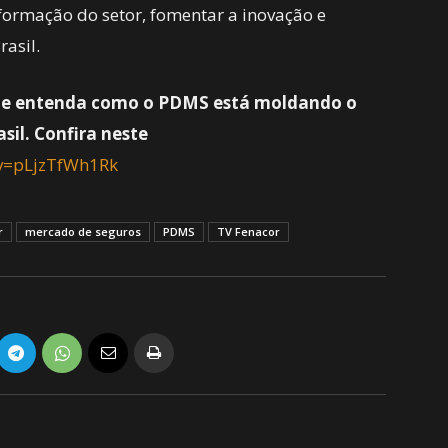
sformação do setor, fomentar a inovação e
rasil.
ta e entenda como o PDMS está moldando o
sil. Confira neste
?v=pLjzTfWh1Rk
r
mercado de seguros
PDMS
TV Fenacor