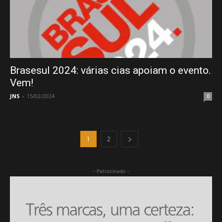
Brasesul 2024: várias cias apoiam o evento.
Vem!
JNS
-
15/02/2024
0
1
2
- Patrocinado -