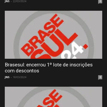
JNS
-
22/03/2024
0
Brasesul: encerrou 1º lote de inscrições
com descontos
JNS
-
18/03/2024
0