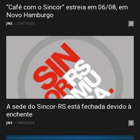
“Café com o Sincor” estreia em 06/08, em
Novo Hamburgo
JNS
-
25/07/2024
0
A sede do Sincor-RS está fechada devido à
enchente
JNS
-
14/05/2024
0