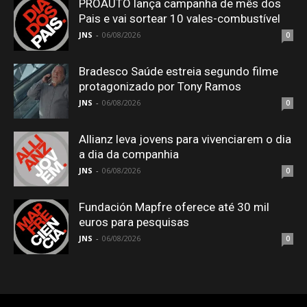
PROAUTO lança campanha de mês dos
Pais e vai sortear 10 vales-combustível
JNS
-
06/08/2026
0
Bradesco Saúde estreia segundo filme
protagonizado por Tony Ramos
JNS
-
06/08/2026
0
Allianz leva jovens para vivenciarem o dia
a dia da companhia
JNS
-
06/08/2026
0
Fundación Mapfre oferece até 30 mil
euros para pesquisas
JNS
-
06/08/2026
0