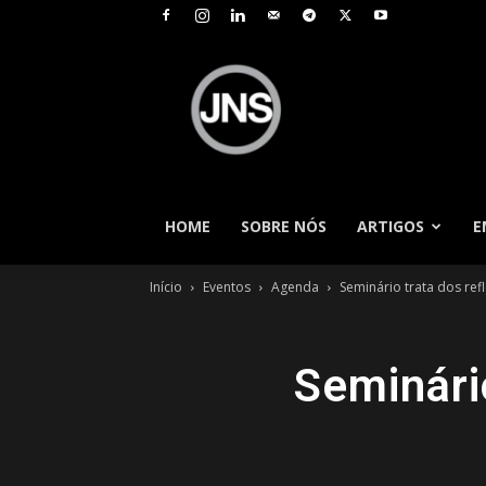
JNS
–
Jornal
Nacional
de
Seguros
HOME
SOBRE NÓS
ARTIGOS
E
Início
Eventos
Agenda
Seminário trata dos re
Seminári