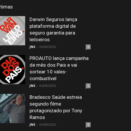
ltimas
Darwin Seguros lança
plataforma digital de
seguro garantia para
leiloeiros
JNS
-
06/08/2026
0
PROAUTO lança campanha
de mês dos Pais e vai
sortear 10 vales-
combustível
JNS
-
06/08/2026
0
Bradesco Saúde estreia
segundo filme
protagonizado por Tony
Ramos
JNS
-
06/08/2026
0