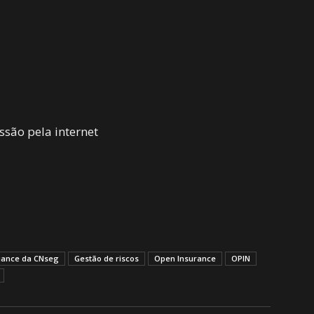
ssão pela internet
iance da CNseg
Gestão de riscos
Open Insurance
OPIN