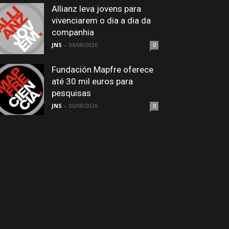
Allianz leva jovens para
vivenciarem o dia a dia da
companhia
JNS
-
06/08/2026
0
Fundación Mapfre oferece
até 30 mil euros para
pesquisas
JNS
-
06/08/2026
0