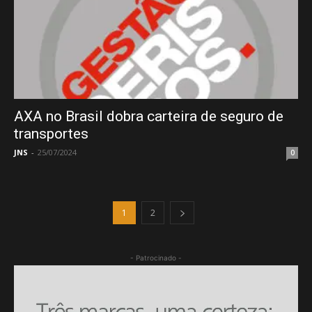
AXA no Brasil dobra carteira de seguro de
transportes
JNS
-
25/07/2024
0
1
2
- Patrocinado -