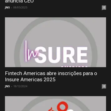
anuncia CEO
JNS
-
08/05/2025
0
Fintech Americas abre inscrições para o
Insure Americas 2025
JNS
-
18/12/2024
0