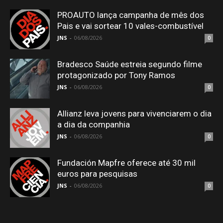
PROAUTO lança campanha de mês dos
Pais e vai sortear 10 vales-combustível
JNS
-
06/08/2026
0
Bradesco Saúde estreia segundo filme
protagonizado por Tony Ramos
JNS
-
06/08/2026
0
Allianz leva jovens para vivenciarem o dia
a dia da companhia
JNS
-
06/08/2026
0
Fundación Mapfre oferece até 30 mil
euros para pesquisas
JNS
-
06/08/2026
0