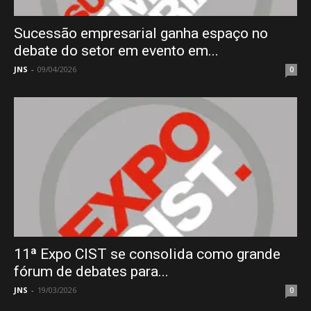
Sucessão empresarial ganha espaço no
debate do setor em evento em...
JNS
-
09/04/2026
0
11ª Expo CIST se consolida como grande
fórum de debates para...
JNS
-
19/03/2026
0