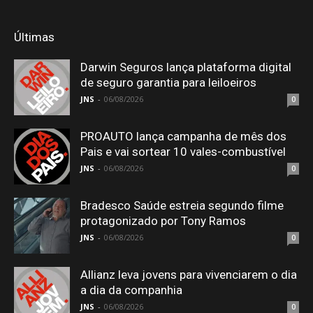
Últimas
Darwin Seguros lança plataforma digital
de seguro garantia para leiloeiros
JNS
-
06/08/2026
0
PROAUTO lança campanha de mês dos
Pais e vai sortear 10 vales-combustível
JNS
-
06/08/2026
0
Bradesco Saúde estreia segundo filme
protagonizado por Tony Ramos
JNS
-
06/08/2026
0
Allianz leva jovens para vivenciarem o dia
a dia da companhia
JNS
-
06/08/2026
0