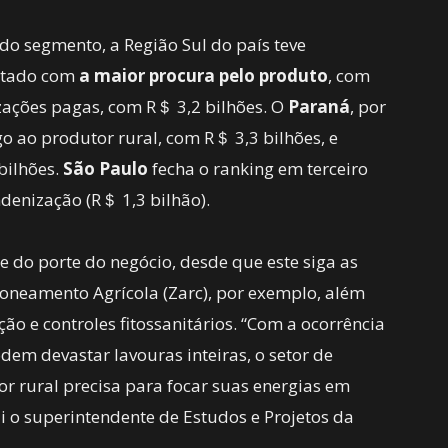
 do segmento, a Região Sul do país teve
estado com
a maior procura pelo produto
, com
zações pagas, com R＄ 3,2 bilhões. O
Paraná
, por
go ao produtor rural, com R＄ 3,3 bilhões, e
bilhões.
São Paulo
fecha o ranking em terceiro
ndenização (R＄ 1,3 bilhão).
 do porte do negócio, desde que este siga as
Zoneamento Agrícola (Zarc), por exemplo, além
ão e controles fitossanitários. “Com a ocorrência
dem devastar lavouras inteiras, o setor de
r rural precisa para focar suas energias em
i o superintendente de Estudos e Projetos da