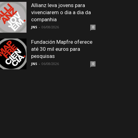
Allianz leva jovens para
vivenciarem o dia a dia da
companhia
JNS
-
06/08/2026
0
Fundación Mapfre oferece
até 30 mil euros para
pesquisas
JNS
-
06/08/2026
0