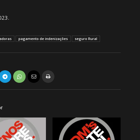
023.
radoras
pagamento de indenizações
seguro Rural
or