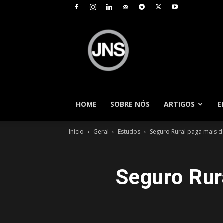
JNS
–
Jornal
Nacional
de
Seguros
HOME
SOBRE NÓS
ARTIGOS
E
Início
Geral
Estudos
Seguro Rural paga mais 
Seguro Rur