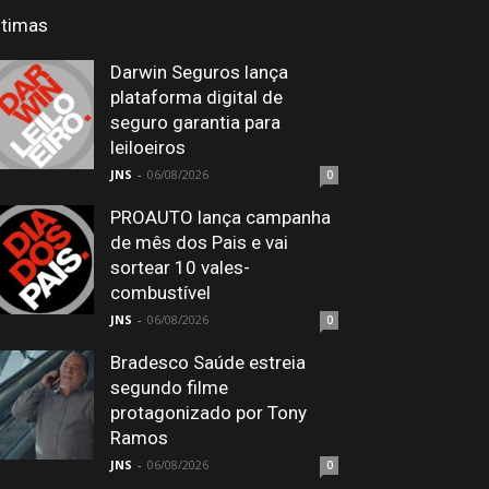
ltimas
Darwin Seguros lança
plataforma digital de
seguro garantia para
leiloeiros
JNS
-
06/08/2026
0
PROAUTO lança campanha
de mês dos Pais e vai
sortear 10 vales-
combustível
JNS
-
06/08/2026
0
Bradesco Saúde estreia
segundo filme
protagonizado por Tony
Ramos
JNS
-
06/08/2026
0