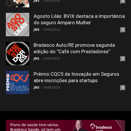
JNS
-
04/08/2026
0
Agosto Lilás: BVIX destaca a importância
do seguro Amparo Mulher
JNS
-
04/08/2026
0
Bradesco Auto/RE promove segunda
edição do “Café com Prestadores”
JNS
-
04/08/2026
0
Prêmio CQCS de Inovação em Seguros
abre inscrições para startups
JNS
-
04/08/2026
0