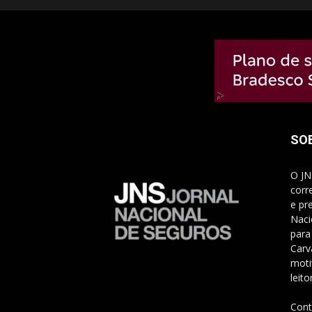
SO
O JN
corr
e pr
Naci
para
Carv
moti
leito
Cont