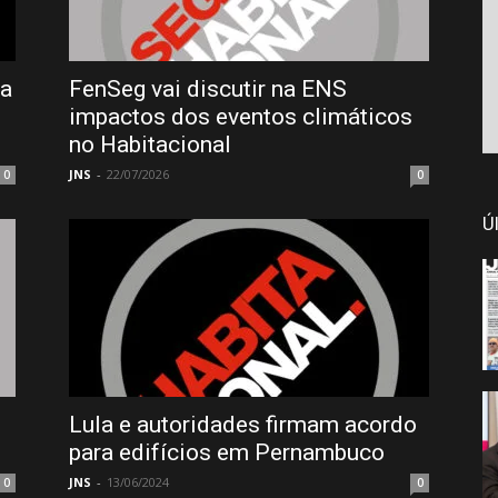
va
FenSeg vai discutir na ENS
impactos dos eventos climáticos
no Habitacional
JNS
-
22/07/2026
0
0
Ú
Lula e autoridades firmam acordo
para edifícios em Pernambuco
JNS
-
13/06/2024
0
0