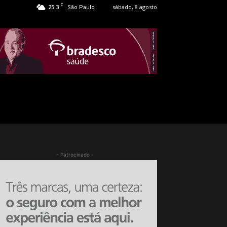
C
25.3
sábado, 8 agosto
São Paulo
- Patrocinado -