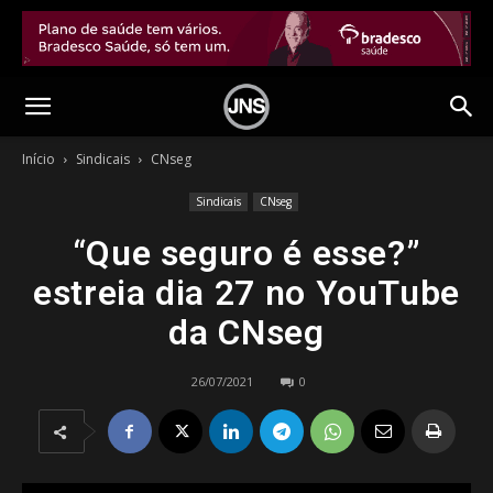
Início
Sindicais
CNseg
Sindicais
CNseg
“Que seguro é esse?”
estreia dia 27 no YouTube
da CNseg
26/07/2021
0