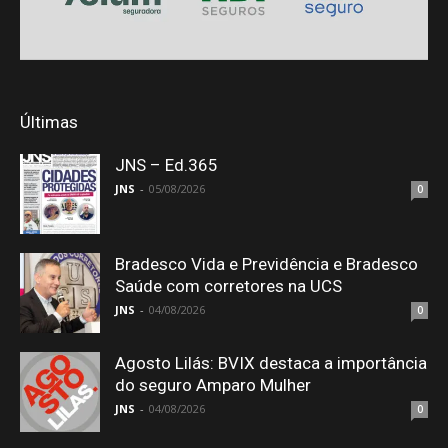
Últimas
JNS – Ed.365
JNS
-
05/08/2026
0
Bradesco Vida e Previdência e Bradesco
Saúde com corretores na UCS
JNS
-
04/08/2026
0
Agosto Lilás: BVIX destaca a importância
do seguro Amparo Mulher
JNS
-
04/08/2026
0