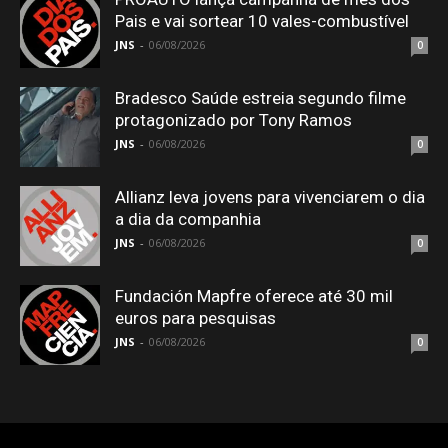
Pais e vai sortear 10 vales-combustível
JNS
-
06/08/2026
0
Bradesco Saúde estreia segundo filme
protagonizado por Tony Ramos
JNS
-
06/08/2026
0
Allianz leva jovens para vivenciarem o dia
a dia da companhia
JNS
-
06/08/2026
0
Fundación Mapfre oferece até 30 mil
euros para pesquisas
JNS
-
06/08/2026
0