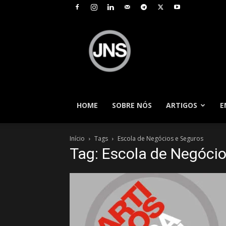
JNS
–
Jornal
Nacional
de
Seguros
HOME
SOBRE NÓS
ARTIGOS
E
Início
Tags
Escola de Negócios e Seguros
Tag: Escola de Negóci