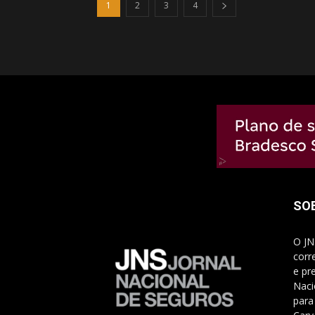
1
2
3
4
SO
O JN
corr
e pr
Naci
para