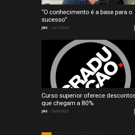
“O conhecimento é a base para o
sucesso”
JNS
-
16/11/2023
Curso superior oferece desconto
que chegam a 80%
JNS
-
20/09/2023