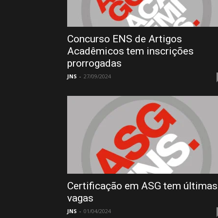
Concurso ENS de Artigos
Acadêmicos tem inscrições
prorrogadas
JNS
-
27/09/2024
Certificação em ASG tem últimas
vagas
JNS
-
01/04/2024