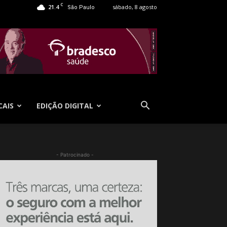
C
21.4
sábado, 8 agosto
São Paulo
CAIS
EDIÇÃO DIGITAL
- Patrocinado -