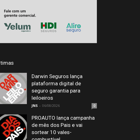
ltimas
Darwin Seguros lança
plataforma digital de
seguro garantia para
leiloeiros
JNS
-
06/08/2026
0
PROAUTO lança campanha
de mês dos Pais e vai
sortear 10 vales-
combustível