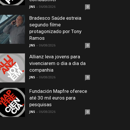
JNS
-
06/08/2026
0
Bradesco Saúde estreia
segundo filme
protagonizado por Tony
Ramos
JNS
-
06/08/2026
0
Allianz leva jovens para
vivenciarem o dia a dia da
companhia
JNS
-
06/08/2026
0
Fundación Mapfre oferece
até 30 mil euros para
pesquisas
JNS
-
06/08/2026
0