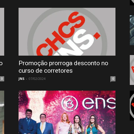
o
Promoção prorroga desconto no
curso de corretores
JNS
-
07/02/2024
0
0