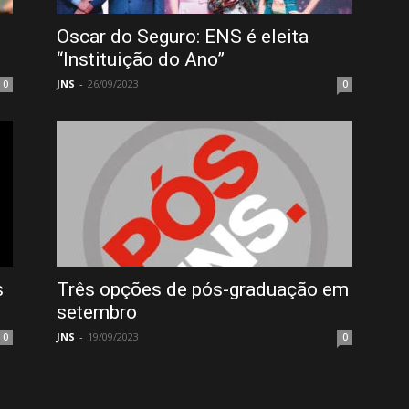
Oscar do Seguro: ENS é eleita
“Instituição do Ano”
JNS
-
26/09/2023
0
0
s
Três opções de pós-graduação em
setembro
JNS
-
19/09/2023
0
0