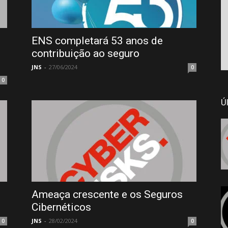
ENS completará 53 anos de
contribuição ao seguro
JNS
-
27/06/2024
0
0
Ú
Ameaça crescente e os Seguros
Cibernéticos
JNS
-
28/02/2024
0
0