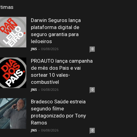
ltimas
Darwin Seguros lança
plataforma digital de
seguro garantia para
leiloeiros
JNS
-
06/08/2026
0
PROAUTO lança campanha
de mês dos Pais e vai
sortear 10 vales-
combustível
JNS
-
06/08/2026
0
Bradesco Saúde estreia
segundo filme
protagonizado por Tony
Ramos
JNS
-
06/08/2026
0