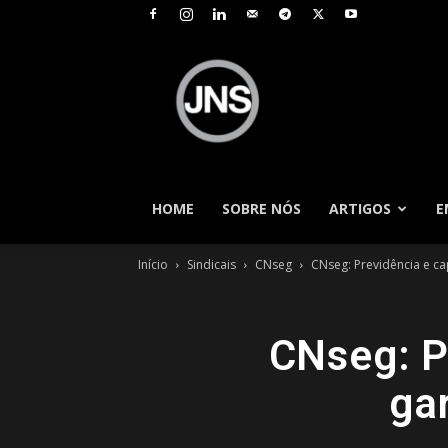
JNS
–
Jornal
Nacional
de
Seguros
HOME
SOBRE NÓS
ARTIGOS
E
Início
Sindicais
CNseg
CNseg: Previdência e ca
CNseg: P
gar