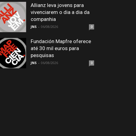
Allianz leva jovens para
vivenciarem o dia a dia da
companhia
JNS
-
06/08/2026
0
Fundación Mapfre oferece
até 30 mil euros para
pesquisas
JNS
-
06/08/2026
0