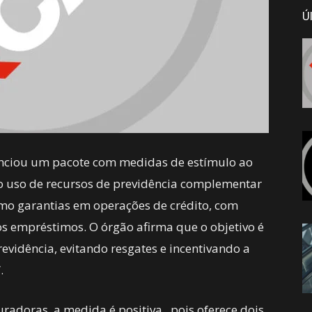
Ú
unciou um pacote com medidas de estímulo ao
a o uso de recursos de previdência complementar
como garantias em operações de crédito, com
os empréstimos. O órgão afirma que o objetivo é
revidência, evitando resgates e incentivando a
”.
radoras, a medida é positiva, pois oferece dois