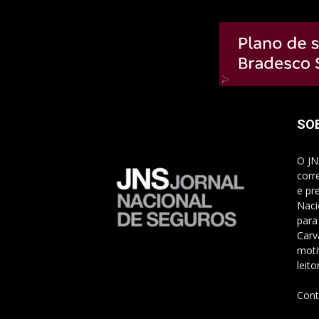
SO
O JN
corr
e pr
Naci
para
Carv
moti
leito
Cont