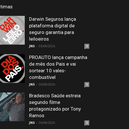
ltimas
Darwin Seguros lança
plataforma digital de
seguro garantia para
leiloeiros
JNS
-
06/08/2026
0
PROAUTO lança campanha
de mês dos Pais e vai
sortear 10 vales-
combustível
JNS
-
06/08/2026
0
Bradesco Saúde estreia
segundo filme
protagonizado por Tony
Ramos
JNS
-
06/08/2026
0