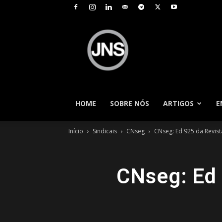
JNS
–
Jornal
Nacional
de
Seguros
HOME
SOBRE NÓS
ARTIGOS
E
Início
Sindicais
CNseg
CNseg: Ed 925 da Revista
CNseg: Ed 