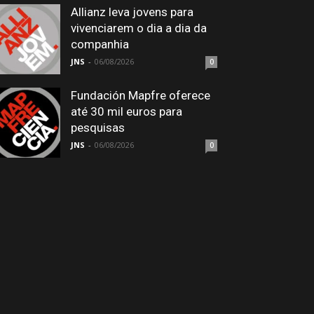
Allianz leva jovens para
vivenciarem o dia a dia da
companhia
JNS
-
06/08/2026
0
Fundación Mapfre oferece
até 30 mil euros para
pesquisas
JNS
-
06/08/2026
0