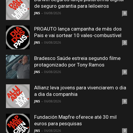
de seguro garantia para leiloeiros
JNS
-
06/08/2026
0
PROAUTO lança campanha de mês dos
Pais e vai sortear 10 vales-combustível
JNS
-
06/08/2026
0
Bradesco Saúde estreia segundo filme
protagonizado por Tony Ramos
JNS
-
06/08/2026
0
Allianz leva jovens para vivenciarem o dia
a dia da companhia
JNS
-
06/08/2026
0
Fundación Mapfre oferece até 30 mil
euros para pesquisas
JNS
-
06/08/2026
0