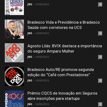
JNS
-
05/08/2026
0
Bradesco Vida e Previdência e Bradesco
Saúde com corretores na UCS
JNS
-
04/08/2026
0
Agosto Lilás: BVIX destaca a importância
do seguro Amparo Mulher
JNS
-
04/08/2026
0
Bradesco Auto/RE promove segunda
edição do “Café com Prestadores”
JNS
-
04/08/2026
0
Prêmio CQCS de Inovação em Seguros
abre inscrições para startups
JNS
-
04/08/2026
0