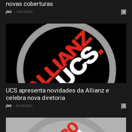
novas coberturas
JNS
-
16/07/2026
0
UCS apresenta novidades da Allianz e
celebra nova diretoria
JNS
-
30/10/2025
0