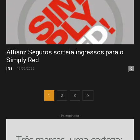
Allianz Seguros sorteia ingressos para o
Simply Red
JNS
-
13/02/2025
0
1
2
3
- Patrocinado -