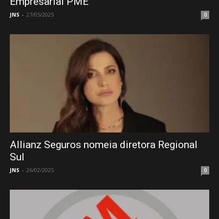
Empresarial PME
JNS
-
27/05/2025
0
Allianz Seguros nomeia diretora Regional
Sul
JNS
-
26/02/2025
0