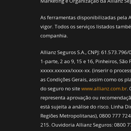
Marketing e Organização da Allianz Se
As ferramentas disponibilizadas pela 
vigor. Todos os serviços listados tam
companhia.
Allianz Seguros S.A., CNPJ: 61.573.796
1-parte, 2 ao 9, 15 e 16, Pinheiros, Sã
xxxxx.xxxxxx/xxxx-xx. (inserir o proc
as Condições Gerais, assim como os pla
do seguro no site
www.allianz.com.br
.
representa aprovação ou recomendação
está sujeita a análise do risco. Linha D
Regiões Metropolitanas), 0800 777 724
215. Ouvidoria Allianz Seguros: 0800 