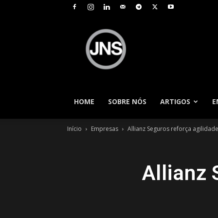
JNS
–
Jornal
Nacional
de
Seguros
HOME
SOBRE NÓS
ARTIGOS
E
Início
Empresas
Allianz Seguros reforça agilidade
Allianz 