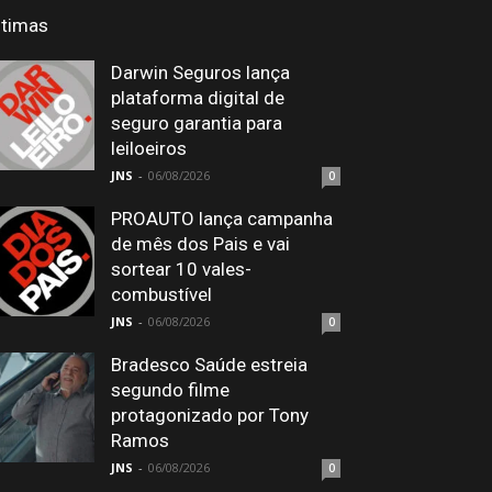
ltimas
Darwin Seguros lança
plataforma digital de
seguro garantia para
leiloeiros
JNS
-
06/08/2026
0
PROAUTO lança campanha
de mês dos Pais e vai
sortear 10 vales-
combustível
JNS
-
06/08/2026
0
Bradesco Saúde estreia
segundo filme
protagonizado por Tony
Ramos
JNS
-
06/08/2026
0