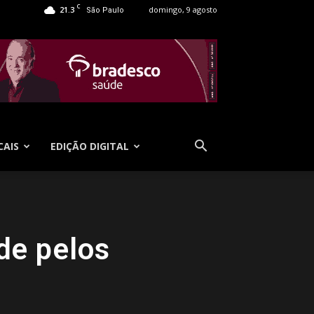
C
21.3
domingo, 9 agosto
São Paulo
CAIS
EDIÇÃO DIGITAL
ade pelos