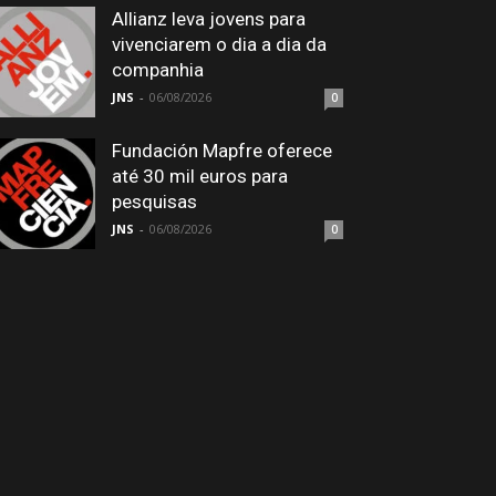
Allianz leva jovens para
vivenciarem o dia a dia da
companhia
JNS
-
06/08/2026
0
Fundación Mapfre oferece
até 30 mil euros para
pesquisas
JNS
-
06/08/2026
0