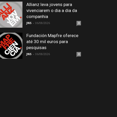
Allianz leva jovens para
vivenciarem o dia a dia da
companhia
JNS
-
06/08/2026
0
Fundación Mapfre oferece
até 30 mil euros para
pesquisas
JNS
-
06/08/2026
0