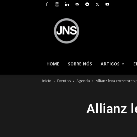
JNS
–
Jornal
Nacional
de
Seguros
HOME
SOBRE NÓS
ARTIGOS
E
Início
Eventos
Agenda
Allianz leva corretores 
Allianz 