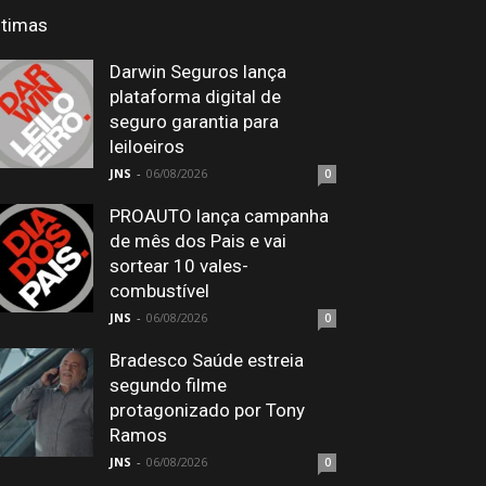
ltimas
Darwin Seguros lança
plataforma digital de
seguro garantia para
leiloeiros
JNS
-
06/08/2026
0
PROAUTO lança campanha
de mês dos Pais e vai
sortear 10 vales-
combustível
JNS
-
06/08/2026
0
Bradesco Saúde estreia
segundo filme
protagonizado por Tony
Ramos
JNS
-
06/08/2026
0