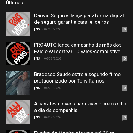
Últimas
Darwin Seguros lança plataforma digital
de seguro garantia para leiloeiros
JNS
-
06/08/2026
0
PROAUTO lança campanha de mês dos
Pais e vai sortear 10 vales-combustível
JNS
-
06/08/2026
0
Bradesco Saúde estreia segundo filme
protagonizado por Tony Ramos
JNS
-
06/08/2026
0
Allianz leva jovens para vivenciarem o dia
a dia da companhia
JNS
-
06/08/2026
0