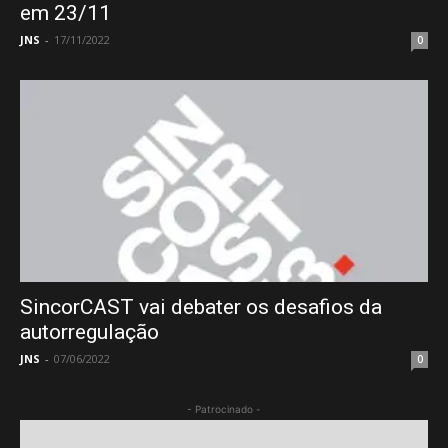
em 23/11
JNS
-
17/11/2022
0
SincorCAST vai debater os desafios da
autorregulação
JNS
-
07/06/2022
0
- Patrocinado -