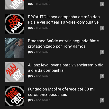
JNS
-
06/08/2026
0
PROAUTO lança campanha de mês dos
Pais e vai sortear 10 vales-combustível
JNS
-
06/08/2026
0
Bradesco Saúde estreia segundo filme
protagonizado por Tony Ramos
JNS
-
06/08/2026
0
Allianz leva jovens para vivenciarem o dia
a dia da companhia
JNS
-
06/08/2026
0
Fundación Mapfre oferece até 30 mil
euros para pesquisas
JNS
-
06/08/2026
0