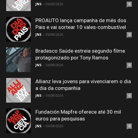
JNS
-
06/08/2026
0
PROAUTO lança campanha de mês dos
Pais e vai sortear 10 vales-combustível
JNS
-
06/08/2026
0
Bradesco Saúde estreia segundo filme
protagonizado por Tony Ramos
JNS
-
06/08/2026
0
Allianz leva jovens para vivenciarem o dia
a dia da companhia
JNS
-
06/08/2026
0
Fundación Mapfre oferece até 30 mil
euros para pesquisas
JNS
-
06/08/2026
0