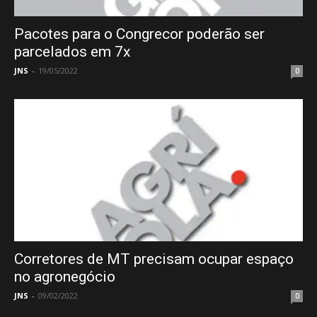
Pacotes para o Congrecor poderão ser
parcelados em 7x
JNS
-
19/05/2022
0
Corretores de MT precisam ocupar espaço
no agronegócio
JNS
-
09/02/2022
0