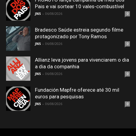
Pais e vai sortear 10 vales-combustível
JNS
-
06/08/2026
0
Bradesco Saúde estreia segundo filme
protagonizado por Tony Ramos
JNS
-
06/08/2026
0
Allianz leva jovens para vivenciarem o dia
a dia da companhia
JNS
-
06/08/2026
0
Fundación Mapfre oferece até 30 mil
euros para pesquisas
JNS
-
06/08/2026
0