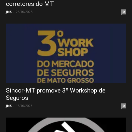
corretores do MT
JNS
-
28/10/2025
0
Sincor-MT promove 3º Workshop de
Seguros
JNS
-
18/10/2023
0