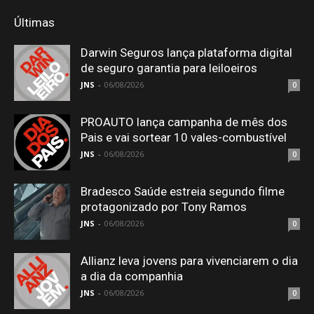
Últimas
Darwin Seguros lança plataforma digital
de seguro garantia para leiloeiros
JNS
-
06/08/2026
0
PROAUTO lança campanha de mês dos
Pais e vai sortear 10 vales-combustível
JNS
-
06/08/2026
0
Bradesco Saúde estreia segundo filme
protagonizado por Tony Ramos
JNS
-
06/08/2026
0
Allianz leva jovens para vivenciarem o dia
a dia da companhia
JNS
-
06/08/2026
0