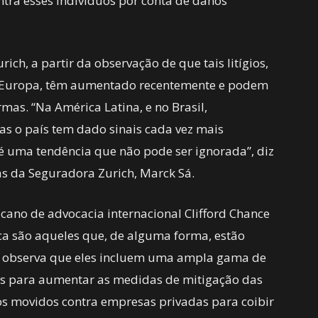
ontra esses indivíduos por conta de danos
ich, a partir da observação de que tais litígios,
 Europa, têm aumentado recentemente e podem
mas. “Na América Latina, e no Brasil,
as o país tem dado sinais cada vez mais
co é uma tendência que não pode ser ignorada”, diz
as da Seguradora Zurich, Marck Sá.
icano de advocacia internacional Clifford Chance
ica são aqueles que, de alguma forma, estão
E observa que eles incluem uma ampla gama de
os para aumentar as medidas de mitigação das
os movidos contra empresas privadas para coibir