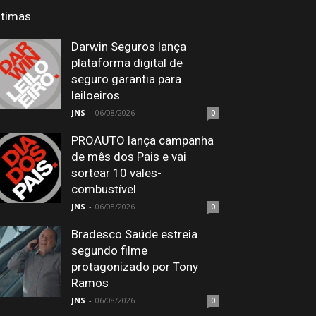
ltimas
Darwin Seguros lança
plataforma digital de
seguro garantia para
leiloeiros
JNS
-
06/08/2026
0
PROAUTO lança campanha
de mês dos Pais e vai
sortear 10 vales-
combustível
JNS
-
06/08/2026
0
Bradesco Saúde estreia
segundo filme
protagonizado por Tony
Ramos
JNS
-
06/08/2026
0