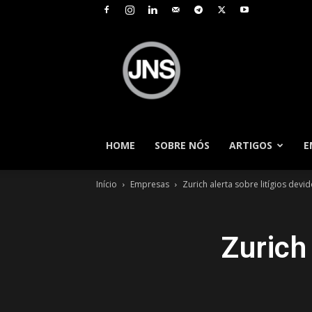
JNS
–
Jornal
Nacional
de
Seguros
HOME
SOBRE NÓS
ARTIGOS
E
Início
Empresas
Zurich alerta sobre litígios dev
Zurich 