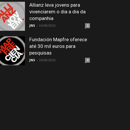
Allianz leva jovens para
vivenciarem o dia a dia da
companhia
JNS
-
06/08/2026
0
Fundación Mapfre oferece
até 30 mil euros para
pesquisas
JNS
-
06/08/2026
0