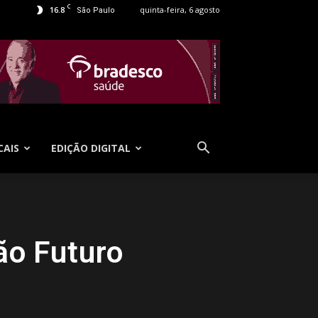
C
16.8
quinta-feira, 6 agosto
São Paulo
CAIS
EDIÇÃO DIGITAL
ão Futuro