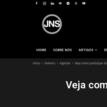
JNS
–
Jornal
Nacional
de
Seguros
HOME
SOBRE NÓS
ARTIGOS
E
Início
Eventos
Agenda
Veja como participar d
Veja com