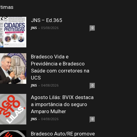
ltimas
JNS – Ed.365
JNS
-
05/08/2026
0
Bradesco Vida e
Previdência e Bradesco
Saúde com corretores na
UCS
JNS
-
04/08/2026
0
Agosto Lilás: BVIX destaca
a importância do seguro
Amparo Mulher
JNS
-
04/08/2026
0
Bradesco Auto/RE promove