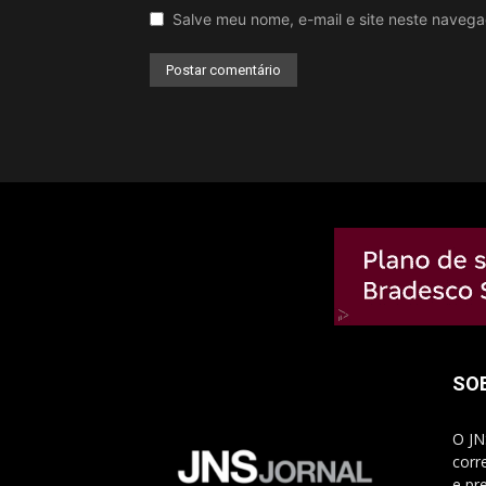
Salve meu nome, e-mail e site neste naveg
SO
O JN
corr
e pr