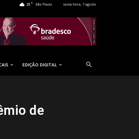
C
25
sexta-feira, 7 agosto
São Paulo
CAIS
EDIÇÃO DIGITAL
rêmio de