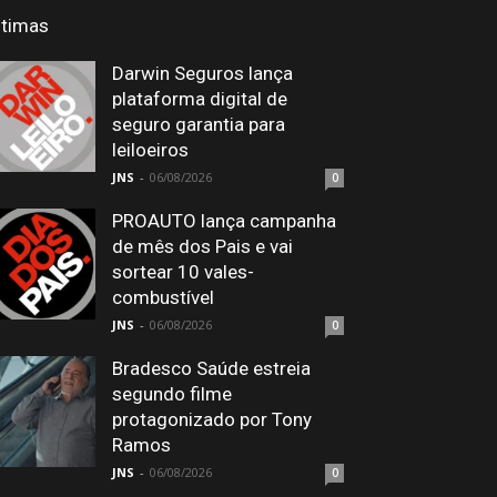
ltimas
Darwin Seguros lança
plataforma digital de
seguro garantia para
leiloeiros
JNS
-
06/08/2026
0
PROAUTO lança campanha
de mês dos Pais e vai
sortear 10 vales-
combustível
JNS
-
06/08/2026
0
Bradesco Saúde estreia
segundo filme
protagonizado por Tony
Ramos
JNS
-
06/08/2026
0