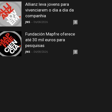
Allianz leva jovens para
vivenciarem o dia a dia da
companhia
JNS
-
06/08/2026
0
Fundación Mapfre oferece
até 30 mil euros para
pesquisas
JNS
-
06/08/2026
0