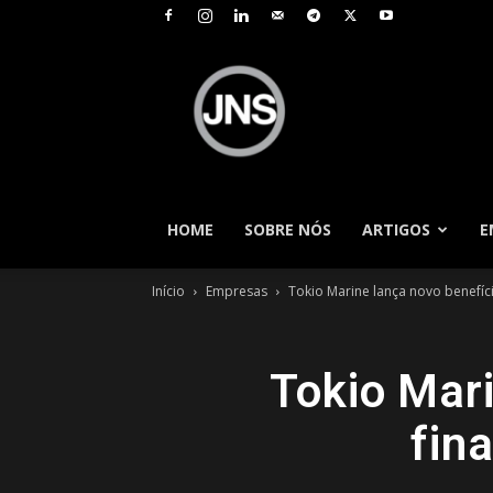
JNS
–
Jornal
Nacional
de
Seguros
HOME
SOBRE NÓS
ARTIGOS
E
Início
Empresas
Tokio Marine lança novo benefí
Tokio Mar
fin