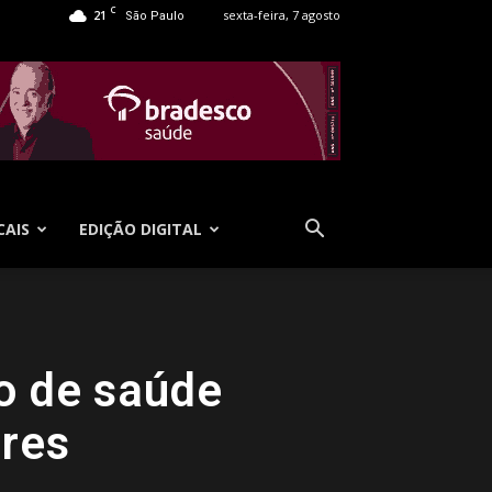
C
21
sexta-feira, 7 agosto
São Paulo
CAIS
EDIÇÃO DIGITAL
o de saúde
ores