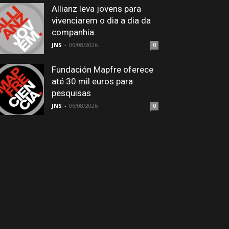
Allianz leva jovens para
vivenciarem o dia a dia da
companhia
JNS
-
06/08/2026
0
Fundación Mapfre oferece
até 30 mil euros para
pesquisas
JNS
-
06/08/2026
0