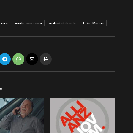
ceira
saúde financeira
sustentabilidade
Tokio Marine
or