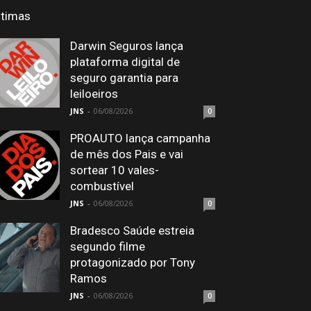
ltimas
Darwin Seguros lança
plataforma digital de
seguro garantia para
leiloeiros
JNS
-
06/08/2026
0
PROAUTO lança campanha
de mês dos Pais e vai
sortear 10 vales-
combustível
JNS
-
06/08/2026
0
Bradesco Saúde estreia
segundo filme
protagonizado por Tony
Ramos
JNS
-
06/08/2026
0