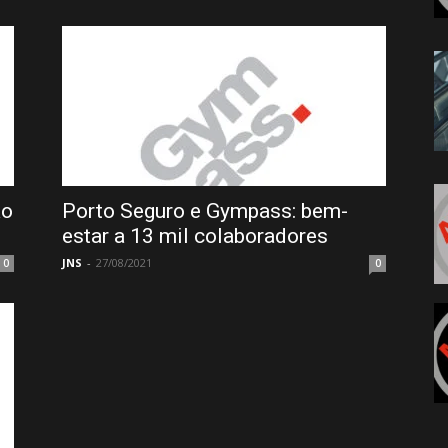
ão
Porto Seguro e Gympass: bem-
estar a 13 mil colaboradores
JNS
-
27/08/2021
0
0