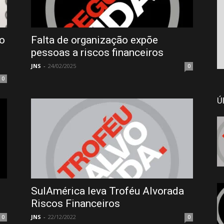
io
Falta de organização expõe
pessoas a riscos financeiros
JNS
-
24/02/2025
0
0
Ú
SulAmérica leva Troféu Alvorada
Riscos Financeiros
JNS
-
22/12/2022
0
0