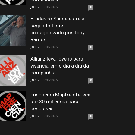
JNS
-
06/08/2026
0
Bradesco Saúde estreia
segundo filme
protagonizado por Tony
Ramos
JNS
-
06/08/2026
0
Allianz leva jovens para
vivenciarem o dia a dia da
companhia
JNS
-
06/08/2026
0
Fundación Mapfre oferece
até 30 mil euros para
pesquisas
JNS
-
06/08/2026
0