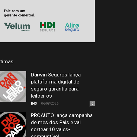
ltimas
Darwin Seguros lança
plataforma digital de
seguro garantia para
leiloeiros
JNS
-
06/08/2026
0
PROAUTO lança campanha
de mês dos Pais e vai
sortear 10 vales-
combustível