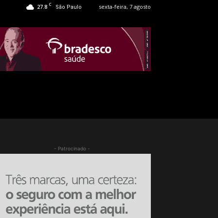
C
27.8
sexta-feira, 7 agosto
São Paulo
- Patrocinado -