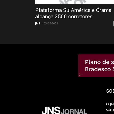
Plataforma SulAmérica e Órama
alcança 2500 corretores
JNS
-
03/05/2021
SO
O JN
corr