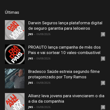
Últimas
Darwin Seguros lança plataforma digital
de seguro garantia para leiloeiros
JNS
-
06/08/2026
0
PROAUTO lança campanha de mês dos
Pais e vai sortear 10 vales-combustível
JNS
-
06/08/2026
0
Bradesco Saúde estreia segundo filme
protagonizado por Tony Ramos
JNS
-
06/08/2026
0
Allianz leva jovens para vivenciarem o dia
a dia da companhia
JNS
-
06/08/2026
0