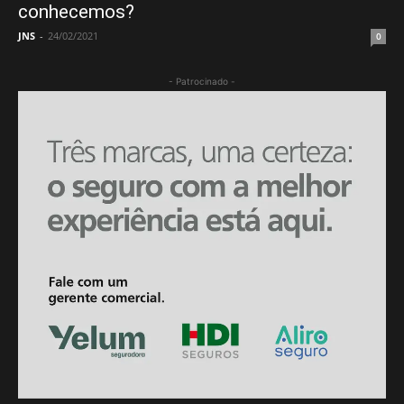
conhecemos?
JNS
-
24/02/2021
0
- Patrocinado -