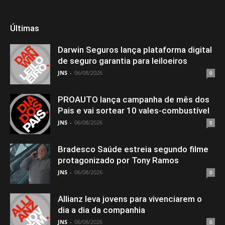
Últimas
Darwin Seguros lança plataforma digital
de seguro garantia para leiloeiros
JNS
-
06/08/2026
0
PROAUTO lança campanha de mês dos
Pais e vai sortear 10 vales-combustível
JNS
-
06/08/2026
0
Bradesco Saúde estreia segundo filme
protagonizado por Tony Ramos
JNS
-
06/08/2026
0
Allianz leva jovens para vivenciarem o
dia a dia da companhia
JNS
-
06/08/2026
0