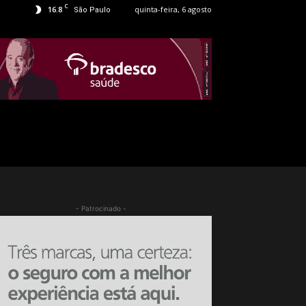
C
16.8
quinta-feira, 6 agosto
São Paulo
- Patrocinado -