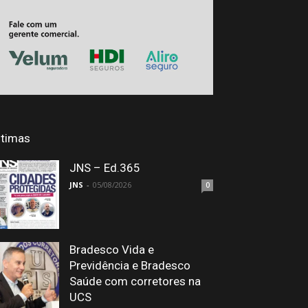
ltimas
JNS – Ed.365
JNS
-
05/08/2026
0
Bradesco Vida e
Previdência e Bradesco
Saúde com corretores na
UCS