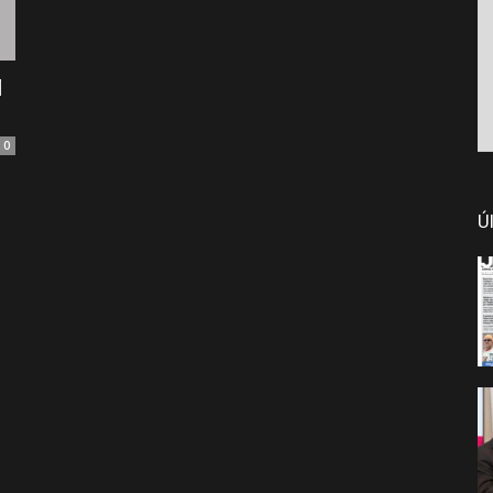
M
0
Ú