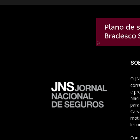
SO
O JN
corr
e pr
Naci
para
Carv
moti
leito
Cont