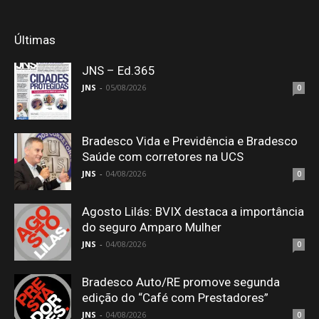
Últimas
JNS – Ed.365
JNS
-
05/08/2026
0
Bradesco Vida e Previdência e Bradesco
Saúde com corretores na UCS
JNS
-
04/08/2026
0
Agosto Lilás: BVIX destaca a importância
do seguro Amparo Mulher
JNS
-
04/08/2026
0
Bradesco Auto/RE promove segunda
edição do “Café com Prestadores”
JNS
-
04/08/2026
0