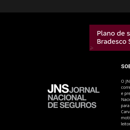
SO
O JN
corr
e pr
Naci
para
Carv
moti
leito