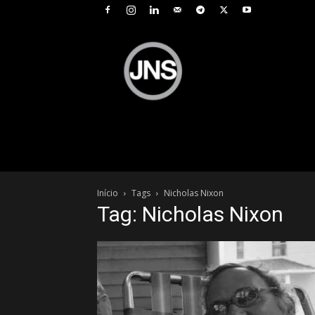
JNS
–
Jornal
Nacional
de
Seguros
Início
Tags
Nicholas Nixon
Tag: Nicholas Nixon