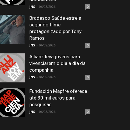
JNS
-
06/08/2026
0
Bradesco Saúde estreia
segundo filme
protagonizado por Tony
Ramos
JNS
-
06/08/2026
0
Allianz leva jovens para
vivenciarem o dia a dia da
companhia
JNS
-
06/08/2026
0
Fundación Mapfre oferece
até 30 mil euros para
pesquisas
JNS
-
06/08/2026
0