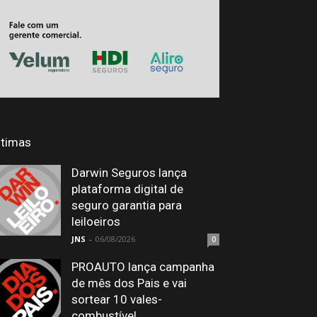
ltimas
Darwin Seguros lança
plataforma digital de
seguro garantia para
leiloeiros
JNS
-
06/08/2026
0
PROAUTO lança campanha
de mês dos Pais e vai
sortear 10 vales-
combustível