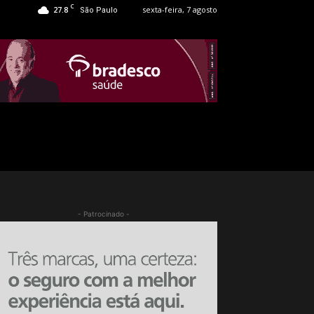
C
27.8
sexta-feira, 7 agosto
São Paulo
- Patrocinado -