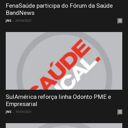
FenaSaúde participa do Fórum da Saúde
BandNews
JNS
-
20/04/2023
0
SulAmérica reforça linha Odonto PME e
Empresarial
JNS
-
10/04/2023
0