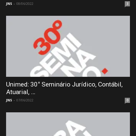
JNS
-
08/06/2022
3
Unimed: 30° Seminário Jurídico, Contábil,
Atuarial, …
JNS
-
07/06/2022
0