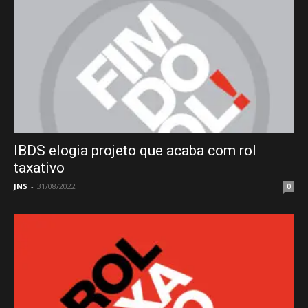
IBDS elogia projeto que acaba com rol
taxativo
JNS
-
31/08/2022
0