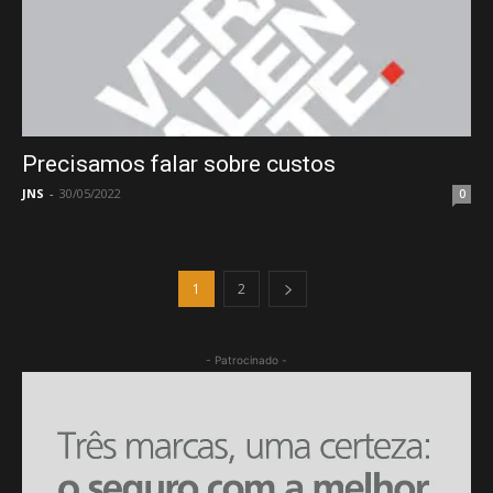
Precisamos falar sobre custos
JNS
-
30/05/2022
0
1
2
- Patrocinado -