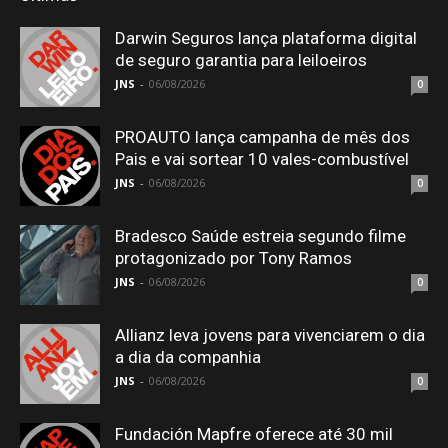
Darwin Seguros lança plataforma digital
de seguro garantia para leiloeiros
JNS
-
06/08/2026
0
PROAUTO lança campanha de mês dos
Pais e vai sortear 10 vales-combustível
JNS
-
06/08/2026
0
Bradesco Saúde estreia segundo filme
protagonizado por Tony Ramos
JNS
-
06/08/2026
0
Allianz leva jovens para vivenciarem o dia
a dia da companhia
JNS
-
06/08/2026
0
Fundación Mapfre oferece até 30 mil