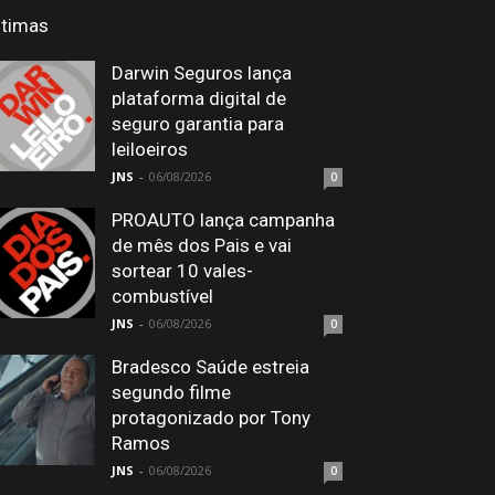
ltimas
Darwin Seguros lança
plataforma digital de
seguro garantia para
leiloeiros
JNS
-
06/08/2026
0
PROAUTO lança campanha
de mês dos Pais e vai
sortear 10 vales-
combustível
JNS
-
06/08/2026
0
Bradesco Saúde estreia
segundo filme
protagonizado por Tony
Ramos
JNS
-
06/08/2026
0