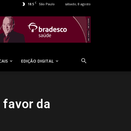
C
18.5
sábado, 8 agosto
São Paulo
CAIS
EDIÇÃO DIGITAL
 favor da