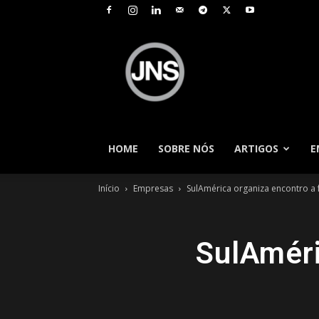
JNS
–
Jornal
Nacional
de
Seguros
HOME
SOBRE NÓS
ARTIGOS
E
Início
Empresas
SulAmérica organiza encontro a
SulAméri