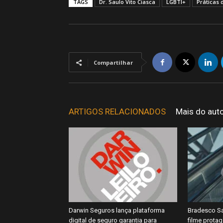
TAGS
Dr. Saulo Vito Ciasca
LGBTI+
Práticas 
Compartilhar
ARTIGOS RELACIONADOS
Mais do aut
Darwin Seguros lança plataforma
Bradesco Sa
digital de seguro garantia para
filme prota