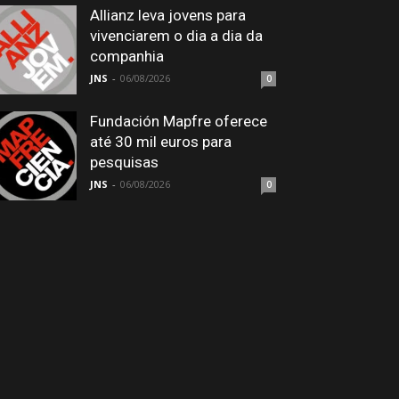
Allianz leva jovens para
vivenciarem o dia a dia da
companhia
JNS
-
06/08/2026
0
Fundación Mapfre oferece
até 30 mil euros para
pesquisas
JNS
-
06/08/2026
0