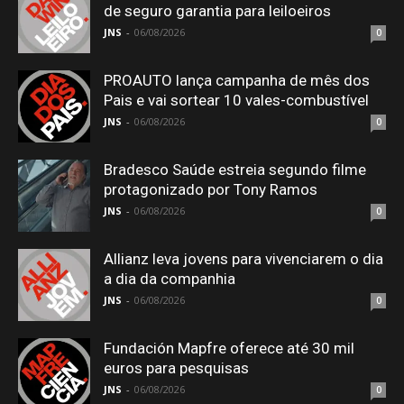
de seguro garantia para leiloeiros
JNS
-
06/08/2026
0
PROAUTO lança campanha de mês dos
Pais e vai sortear 10 vales-combustível
JNS
-
06/08/2026
0
Bradesco Saúde estreia segundo filme
protagonizado por Tony Ramos
JNS
-
06/08/2026
0
Allianz leva jovens para vivenciarem o dia
a dia da companhia
JNS
-
06/08/2026
0
Fundación Mapfre oferece até 30 mil
euros para pesquisas
JNS
-
06/08/2026
0