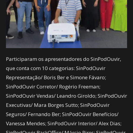
Participaram os apresentadores do SinPodOuvir,
que conta com 10 categorias: SinPodOuvir
Representação/ Boris Ber e Simone Fávaro;
SinPodOuvir Corretor/ Rogério Freeman;
SinPodOuvir Vendas/ Leandro Giroldo; SinPodOuvir
Executivas/ Mara Borges Sutto; SinPodOuvir
Seguros/ Fernando Ber; SinPodOuvir Benefícios/
Vanessa Mendes; SinPodOuvir Interior/ Alex Dias;
SinPodOuvir BackOffice/ Márcio Pires; SinPodOuvir