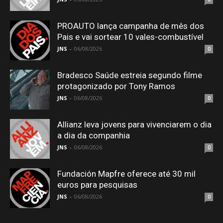
PROAUTO lança campanha de mês dos
Pais e vai sortear 10 vales-combustível
JNS
-
06/08/2026
0
Bradesco Saúde estreia segundo filme
protagonizado por Tony Ramos
JNS
-
06/08/2026
0
Allianz leva jovens para vivenciarem o dia
a dia da companhia
JNS
-
06/08/2026
0
Fundación Mapfre oferece até 30 mil
euros para pesquisas
JNS
-
06/08/2026
0