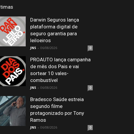
ltimas
Darwin Seguros lança
plataforma digital de
seguro garantia para
leiloeiros
JNS
-
06/08/2026
0
PROAUTO lança campanha
de mês dos Pais e vai
sortear 10 vales-
combustível
JNS
-
06/08/2026
0
Bradesco Saúde estreia
segundo filme
protagonizado por Tony
Ramos
JNS
-
06/08/2026
0