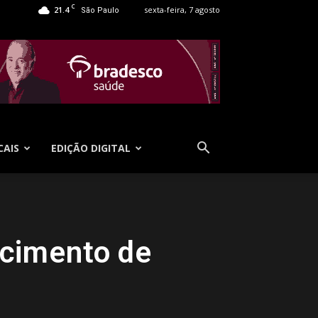
C
21.4
sexta-feira, 7 agosto
São Paulo
CAIS
EDIÇÃO DIGITAL
scimento de