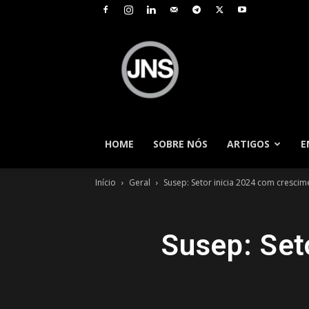
JNS
–
Jornal
Nacional
de
Seguros
HOME
SOBRE NÓS
ARTIGOS
E
Início
Geral
Susep: Setor inicia 2024 com cresci
Susep: Set