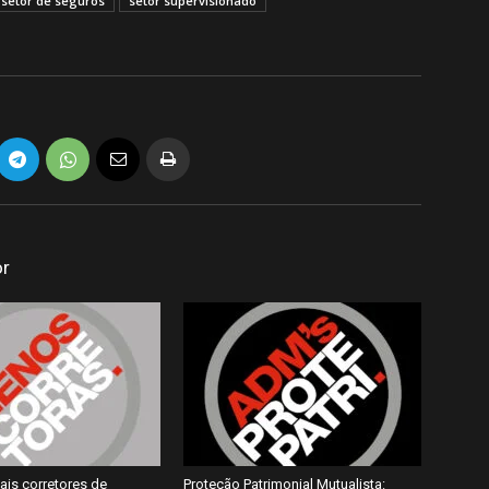
setor de seguros
setor supervisionado
or
ais corretores de
Proteção Patrimonial Mutualista: