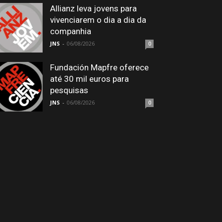
Allianz leva jovens para
vivenciarem o dia a dia da
companhia
JNS
-
06/08/2026
0
Fundación Mapfre oferece
até 30 mil euros para
pesquisas
JNS
-
06/08/2026
0