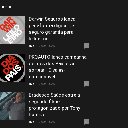
ltimas
Darwin Seguros lança
plataforma digital de
seguro garantia para
leiloeiros
JNS
-
06/08/2026
0
PROAUTO lança campanha
de mês dos Pais e vai
sortear 10 vales-
combustível
JNS
-
06/08/2026
0
Bradesco Saúde estreia
segundo filme
protagonizado por Tony
Ramos
JNS
-
06/08/2026
0