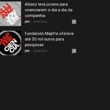
Allianz leva jovens para
vivenciarem o dia a dia da
companhia
JNS
-
06/08/2026
0
Fundación Mapfre oferece
até 30 mil euros para
pesquisas
JNS
-
06/08/2026
0