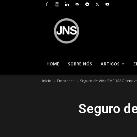
JNS
–
Jornal
Nacional
de
Seguros
HOME
SOBRE NÓS
ARTIGOS
E
Início
Empresas
Seguro de Vida PME: MAG renov
Seguro d