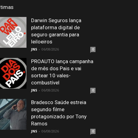
ltimas
Darwin Seguros lança
plataforma digital de
seguro garantia para
leiloeiros
JNS
-
06/08/2026
0
PROAUTO lança campanha
de mês dos Pais e vai
sortear 10 vales-
combustível
JNS
-
06/08/2026
0
Bradesco Saúde estreia
segundo filme
protagonizado por Tony
Ramos
JNS
-
06/08/2026
0