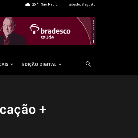
C
25
sábado, 8 agosto
São Paulo
CAIS
EDIÇÃO DIGITAL
ucação +