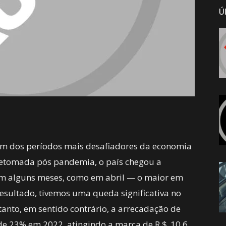
Ú
um dos períodos mais desafiadores da economia
a retomada pós pandemia, o país chegou a
o em alguns meses, como em abril — o maior em
esultado, tivemos uma queda significativa no
nto, em sentido contrário, a arrecadação de
de 23% em 2022, atingindo a marca de R＄ 10,6