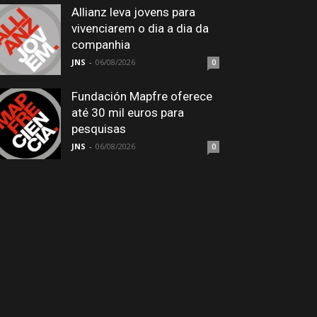
Allianz leva jovens para
vivenciarem o dia a dia da
companhia
JNS
-
06/08/2026
0
Fundación Mapfre oferece
até 30 mil euros para
pesquisas
JNS
-
06/08/2026
0