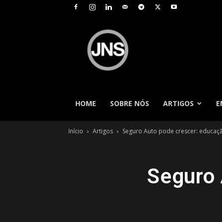
JNS
–
Jornal
Nacional
de
Seguros
HOME
SOBRE NÓS
ARTIGOS
E
Início
Artigos
Seguro Auto pode crescer: educaç
Seguro 