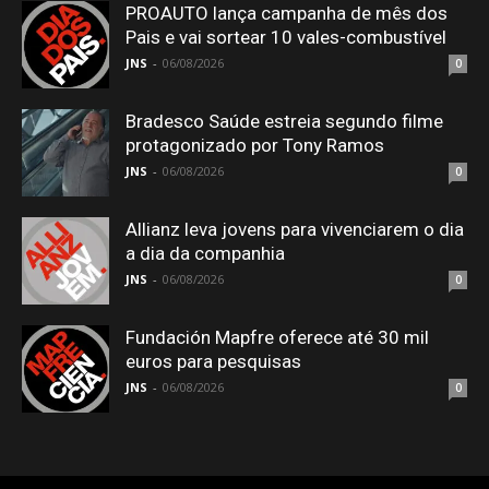
PROAUTO lança campanha de mês dos
Pais e vai sortear 10 vales-combustível
JNS
-
06/08/2026
0
Bradesco Saúde estreia segundo filme
protagonizado por Tony Ramos
JNS
-
06/08/2026
0
Allianz leva jovens para vivenciarem o dia
a dia da companhia
JNS
-
06/08/2026
0
Fundación Mapfre oferece até 30 mil
euros para pesquisas
JNS
-
06/08/2026
0